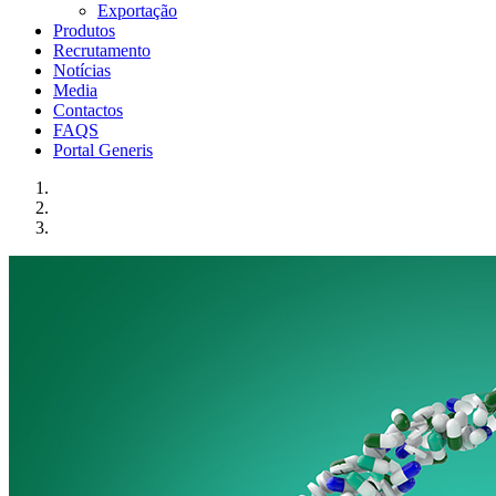
Exportação
Produtos
Recrutamento
Notícias
Media
Contactos
FAQS
Portal Generis