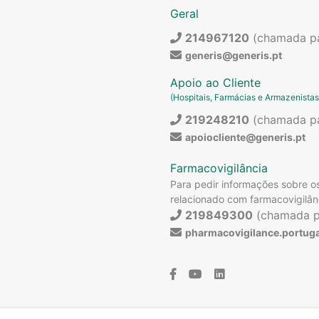
Geral
214967120
(chamada par
generis@generis.pt
Apoio ao Cliente
(Hospitais, Farmácias e Armazenistas
219248210
(chamada par
apoiocliente@generis.pt
Farmacovigilância
Para pedir informações sobre 
relacionado com farmacovigilân
219849300
(chamada pa
pharmacovigilance.portu