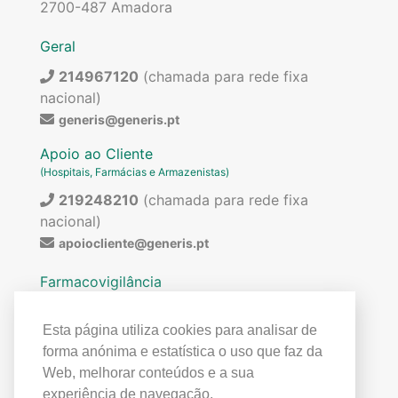
2700-487 Amadora
Geral
214967120
(chamada para rede fixa
nacional)
generis@generis.pt
Apoio ao Cliente
(Hospitais, Farmácias e Armazenistas)
219248210
(chamada para rede fixa
nacional)
apoiocliente@generis.pt
Farmacovigilância
Para pedir informações sobre os nossos
medicamentos ou para qualquer assunto relacionado
Esta página utiliza cookies para analisar de
com farmacovigilância (ex: reações adversas)
forma anónima e estatística o uso que faz da
contactar:
Web, melhorar conteúdos e a sua
219849300
(chamada para rede fixa
experiência de navegação.