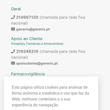
Geral
214967120
(chamada para rede fixa
nacional)
generis@generis.pt
Apoio ao Cliente
(Hospitais, Farmácias e Armazenistas)
219248210
(chamada para rede fixa
nacional)
apoiocliente@generis.pt
Farmacovigilância
Para pedir informações sobre os nossos
medicamentos ou para qualquer assunto relacionado
Esta página utiliza cookies para analisar de
com farmacovigilância (ex: reações adversas)
forma anónima e estatística o uso que faz da
contactar:
Web, melhorar conteúdos e a sua
219849300
(chamada para rede fixa
experiência de navegação.
nacional)