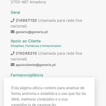
2700-487 Amadora
Geral
214967120
(chamada para rede fixa
nacional)
generis@generis.pt
Apoio ao Cliente
(Hospitais, Farmácias e Armazenistas)
219248210
(chamada para rede fixa
nacional)
apoiocliente@generis.pt
Farmacovigilância
Para pedir informações sobre os nossos
medicamentos ou para qualquer assunto relacionado
Esta página utiliza cookies para analisar de
com farmacovigilância (ex: reações adversas)
forma anónima e estatística o uso que faz da
contactar:
Web, melhorar conteúdos e a sua
219849300
(chamada para rede fixa
experiência de navegação.