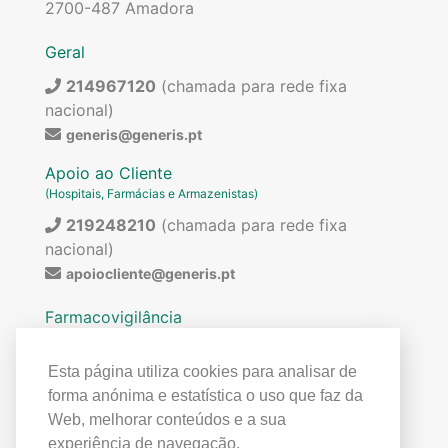
2700-487 Amadora
Geral
214967120
(chamada para rede fixa
nacional)
generis@generis.pt
Apoio ao Cliente
(Hospitais, Farmácias e Armazenistas)
219248210
(chamada para rede fixa
nacional)
apoiocliente@generis.pt
Farmacovigilância
Para pedir informações sobre os nossos
medicamentos ou para qualquer assunto relacionado
Esta página utiliza cookies para analisar de
com farmacovigilância (ex: reações adversas)
forma anónima e estatística o uso que faz da
contactar:
Web, melhorar conteúdos e a sua
219849300
(chamada para rede fixa
experiência de navegação.