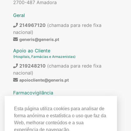
2700-487 Amadora
Geral
214967120
(chamada para rede fixa
nacional)
generis@generis.pt
Apoio ao Cliente
(Hospitais, Farmácias e Armazenistas)
219248210
(chamada para rede fixa
nacional)
apoiocliente@generis.pt
Farmacovigilância
Para pedir informações sobre os nossos
medicamentos ou para qualquer assunto relacionado
Esta página utiliza cookies para analisar de
com farmacovigilância (ex: reações adversas)
forma anónima e estatística o uso que faz da
contactar:
Web, melhorar conteúdos e a sua
219849300
(chamada para rede fixa
experiência de navegação.