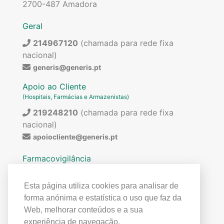
2700-487 Amadora
Geral
214967120
(chamada para rede fixa
nacional)
generis@generis.pt
Apoio ao Cliente
(Hospitais, Farmácias e Armazenistas)
219248210
(chamada para rede fixa
nacional)
apoiocliente@generis.pt
Farmacovigilância
Para pedir informações sobre os nossos
medicamentos ou para qualquer assunto relacionado
Esta página utiliza cookies para analisar de
com farmacovigilância (ex: reações adversas)
forma anónima e estatística o uso que faz da
contactar:
Web, melhorar conteúdos e a sua
219849300
(chamada para rede fixa
experiência de navegação.