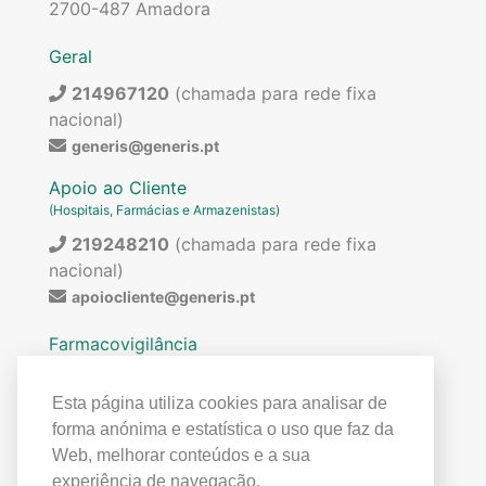
2700-487 Amadora
Geral
214967120
(chamada para rede fixa
nacional)
generis@generis.pt
Apoio ao Cliente
(Hospitais, Farmácias e Armazenistas)
219248210
(chamada para rede fixa
nacional)
apoiocliente@generis.pt
Farmacovigilância
Para pedir informações sobre os nossos
medicamentos ou para qualquer assunto relacionado
Esta página utiliza cookies para analisar de
com farmacovigilância (ex: reações adversas)
forma anónima e estatística o uso que faz da
contactar:
Web, melhorar conteúdos e a sua
219849300
(chamada para rede fixa
experiência de navegação.