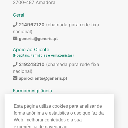
2700-487 Amadora
Geral
214967120
(chamada para rede fixa
nacional)
generis@generis.pt
Apoio ao Cliente
(Hospitais, Farmácias e Armazenistas)
219248210
(chamada para rede fixa
nacional)
apoiocliente@generis.pt
Farmacovigilância
Para pedir informações sobre os nossos
medicamentos ou para qualquer assunto relacionado
Esta página utiliza cookies para analisar de
com farmacovigilância (ex: reações adversas)
forma anónima e estatística o uso que faz da
contactar:
Web, melhorar conteúdos e a sua
219849300
(chamada para rede fixa
experiência de navegação.