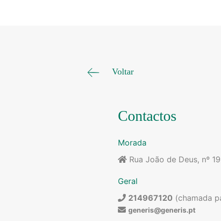
Voltar
Contactos
Morada
Rua João de Deus, nº 1
Geral
214967120
(chamada par
generis@generis.pt