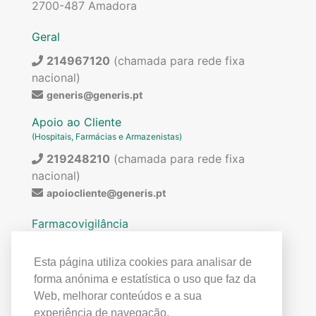
2700-487 Amadora
Geral
214967120
(chamada para rede fixa
nacional)
generis@generis.pt
Apoio ao Cliente
(Hospitais, Farmácias e Armazenistas)
219248210
(chamada para rede fixa
nacional)
apoiocliente@generis.pt
Farmacovigilância
Para pedir informações sobre os nossos
medicamentos ou para qualquer assunto relacionado
Esta página utiliza cookies para analisar de
com farmacovigilância (ex: reações adversas)
forma anónima e estatística o uso que faz da
contactar:
Web, melhorar conteúdos e a sua
219849300
(chamada para rede fixa
experiência de navegação.