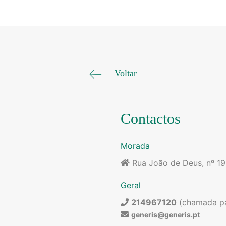
Voltar
Contactos
Morada
Rua João de Deus, nº 1
Geral
214967120
(chamada par
generis@generis.pt