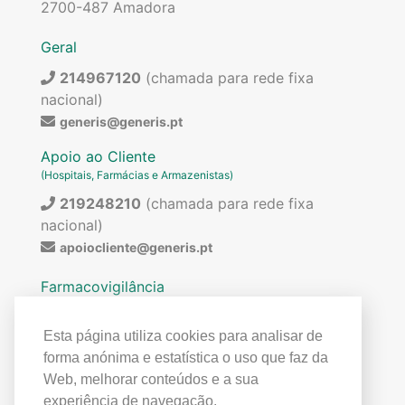
2700-487 Amadora
Geral
214967120
(chamada para rede fixa
nacional)
generis@generis.pt
Apoio ao Cliente
(Hospitais, Farmácias e Armazenistas)
219248210
(chamada para rede fixa
nacional)
apoiocliente@generis.pt
Farmacovigilância
Para pedir informações sobre os nossos
medicamentos ou para qualquer assunto relacionado
Esta página utiliza cookies para analisar de
com farmacovigilância (ex: reações adversas)
forma anónima e estatística o uso que faz da
contactar:
Web, melhorar conteúdos e a sua
219849300
(chamada para rede fixa
experiência de navegação.