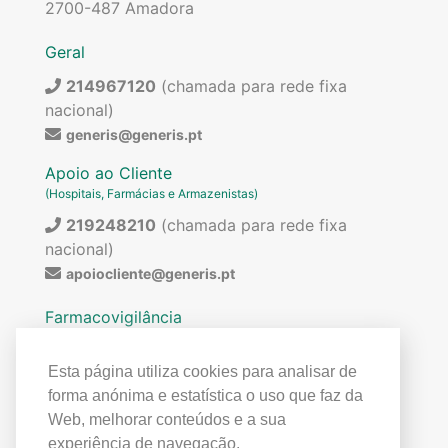
2700-487 Amadora
Geral
214967120
(chamada para rede fixa
nacional)
generis@generis.pt
Apoio ao Cliente
(Hospitais, Farmácias e Armazenistas)
219248210
(chamada para rede fixa
nacional)
apoiocliente@generis.pt
Farmacovigilância
Para pedir informações sobre os nossos
medicamentos ou para qualquer assunto relacionado
Esta página utiliza cookies para analisar de
com farmacovigilância (ex: reações adversas)
forma anónima e estatística o uso que faz da
contactar:
Web, melhorar conteúdos e a sua
219849300
(chamada para rede fixa
experiência de navegação.