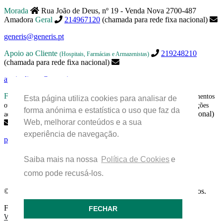
Morada
Rua João de Deus, nº 19 - Venda Nova 2700-487
Amadora
Geral
214967120
(chamada para rede fixa nacional)
generis@generis.pt
Apoio ao Cliente
219248210
(Hospitais, Farmácias e Armazenistas)
(chamada para rede fixa nacional)
apoiocliente@generis.pt
Farmacovigilância
Para pedir informações sobre os nossos medicamentos
Esta página utiliza cookies para analisar de
ou para qualquer assunto relacionado com farmacovigilância (ex: reações
forma anónima e estatística o uso que faz da
219849300
(chamada para rede fixa nacional)
adversas) contactar:
Web, melhorar conteúdos e a sua
experiência de navegação.
pharmacovigilance.portugal@aurobindo.com
Saiba mais na nossa
Política de Cookies
e
como pode recusá-los.
© 2026 Generis Grupo Aurobindo. Todos os direitos reservados.
Ficha técnica |
Política de privacidade |
Política de cookies |
FECHAR
Whistleblower Channel