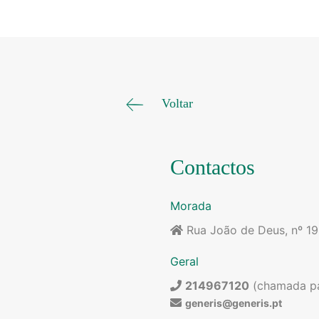
Voltar
Contactos
Morada
Rua João de Deus, nº 1
Geral
214967120
(chamada par
generis@generis.pt