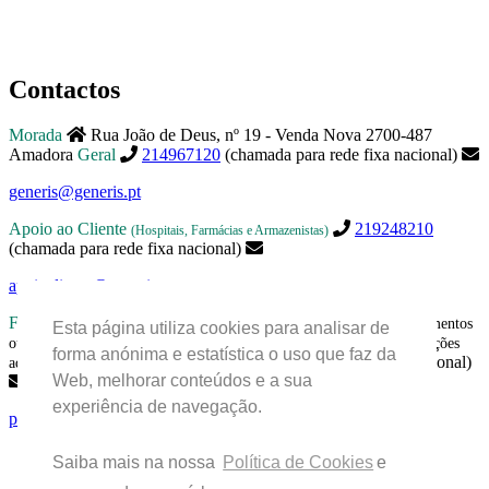
Contactos
Morada
Rua João de Deus, nº 19 - Venda Nova 2700-487
Amadora
Geral
214967120
(chamada para rede fixa nacional)
generis@generis.pt
Apoio ao Cliente
219248210
(Hospitais, Farmácias e Armazenistas)
(chamada para rede fixa nacional)
apoiocliente@generis.pt
Farmacovigilância
Para pedir informações sobre os nossos medicamentos
Esta página utiliza cookies para analisar de
ou para qualquer assunto relacionado com farmacovigilância (ex: reações
forma anónima e estatística o uso que faz da
219849300
(chamada para rede fixa nacional)
adversas) contactar:
Web, melhorar conteúdos e a sua
experiência de navegação.
pharmacovigilance.portugal@aurobindo.com
Saiba mais na nossa
Política de Cookies
e