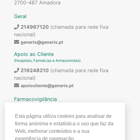
2700-487 Amadora
Geral
214967120
(chamada para rede fixa
nacional)
generis@generis.pt
Apoio ao Cliente
(Hospitais, Farmácias e Armazenistas)
219248210
(chamada para rede fixa
nacional)
apoiocliente@generis.pt
Farmacovigilância
Para pedir informações sobre os nossos
medicamentos ou para qualquer assunto relacionado
Esta página utiliza cookies para analisar de
com farmacovigilância (ex: reações adversas)
forma anónima e estatística o uso que faz da
contactar:
Web, melhorar conteúdos e a sua
219849300
(chamada para rede fixa
experiência de navegação.