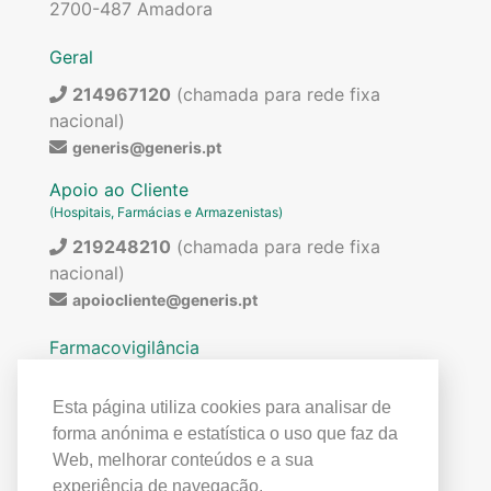
2700-487 Amadora
Geral
214967120
(chamada para rede fixa
nacional)
generis@generis.pt
Apoio ao Cliente
(Hospitais, Farmácias e Armazenistas)
219248210
(chamada para rede fixa
nacional)
apoiocliente@generis.pt
Farmacovigilância
Para pedir informações sobre os nossos
medicamentos ou para qualquer assunto relacionado
Esta página utiliza cookies para analisar de
com farmacovigilância (ex: reações adversas)
forma anónima e estatística o uso que faz da
contactar:
Web, melhorar conteúdos e a sua
219849300
(chamada para rede fixa
experiência de navegação.