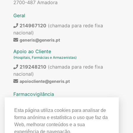
2700-487 Amadora
Geral
214967120
(chamada para rede fixa
nacional)
generis@generis.pt
Apoio ao Cliente
(Hospitais, Farmácias e Armazenistas)
219248210
(chamada para rede fixa
nacional)
apoiocliente@generis.pt
Farmacovigilância
Para pedir informações sobre os nossos
medicamentos ou para qualquer assunto relacionado
Esta página utiliza cookies para analisar de
com farmacovigilância (ex: reações adversas)
forma anónima e estatística o uso que faz da
contactar:
Web, melhorar conteúdos e a sua
219849300
(chamada para rede fixa
experiência de navegação.