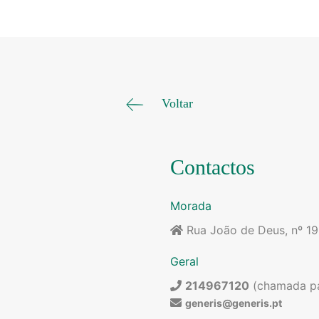
Voltar
Contactos
Morada
Rua João de Deus, nº 1
Geral
214967120
(chamada par
generis@generis.pt