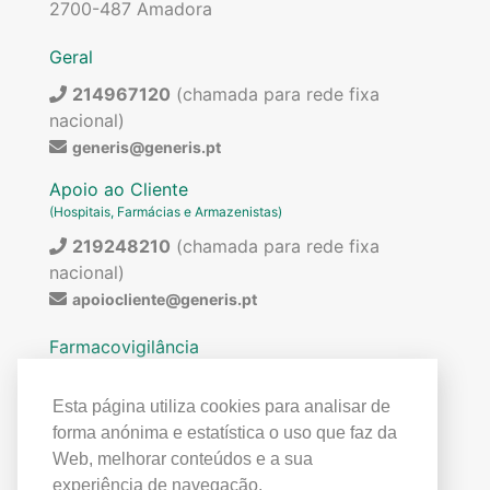
2700-487 Amadora
Geral
214967120
(chamada para rede fixa
nacional)
generis@generis.pt
Apoio ao Cliente
(Hospitais, Farmácias e Armazenistas)
219248210
(chamada para rede fixa
nacional)
apoiocliente@generis.pt
Farmacovigilância
Para pedir informações sobre os nossos
medicamentos ou para qualquer assunto relacionado
Esta página utiliza cookies para analisar de
com farmacovigilância (ex: reações adversas)
forma anónima e estatística o uso que faz da
contactar:
Web, melhorar conteúdos e a sua
219849300
(chamada para rede fixa
experiência de navegação.