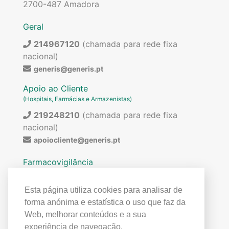
2700-487 Amadora
Geral
214967120
(chamada para rede fixa
nacional)
generis@generis.pt
Apoio ao Cliente
(Hospitais, Farmácias e Armazenistas)
219248210
(chamada para rede fixa
nacional)
apoiocliente@generis.pt
Farmacovigilância
Para pedir informações sobre os nossos
medicamentos ou para qualquer assunto relacionado
Esta página utiliza cookies para analisar de
com farmacovigilância (ex: reações adversas)
forma anónima e estatística o uso que faz da
contactar:
Web, melhorar conteúdos e a sua
219849300
(chamada para rede fixa
experiência de navegação.