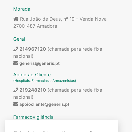
Morada
Rua João de Deus, nº 19 - Venda Nova
2700-487 Amadora
Geral
214967120
(chamada para rede fixa
nacional)
generis@generis.pt
Apoio ao Cliente
(Hospitais, Farmácias e Armazenistas)
219248210
(chamada para rede fixa
nacional)
apoiocliente@generis.pt
Farmacovigilância
Para pedir informações sobre os nossos
medicamentos ou para qualquer assunto relacionado