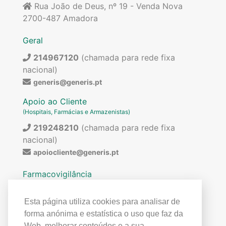
Rua João de Deus, nº 19 - Venda Nova
2700-487 Amadora
Geral
214967120
(chamada para rede fixa
nacional)
generis@generis.pt
Apoio ao Cliente
(Hospitais, Farmácias e Armazenistas)
219248210
(chamada para rede fixa
nacional)
apoiocliente@generis.pt
Farmacovigilância
Para pedir informações sobre os nossos
medicamentos ou para qualquer assunto relacionado
Esta página utiliza cookies para analisar de
com farmacovigilância (ex: reações adversas)
forma anónima e estatística o uso que faz da
contactar:
Web, melhorar conteúdos e a sua